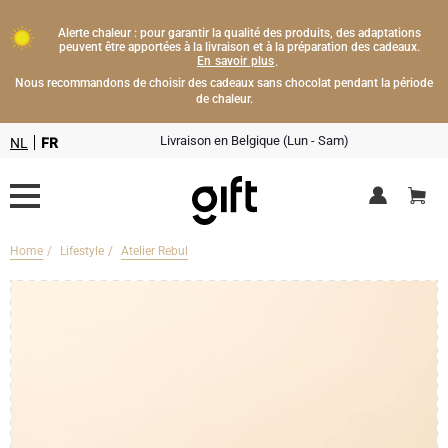
Alerte chaleur : pour garantir la qualité des produits, des adaptations
peuvent être apportées à la livraison et à la préparation des cadeaux.
En savoir plus
.
Nous recommandons de choisir des cadeaux sans chocolat pendant la période
de chaleur.
Livraison en Belgique (Lun - Sam)
NL
FR
Home
Lifestyle
Atelier Rebul
Livraison fleurs
Boissons
Cadeaux champagne
Chocolat
Type de cadeau
Lifestyle
Bouteille de Champagne