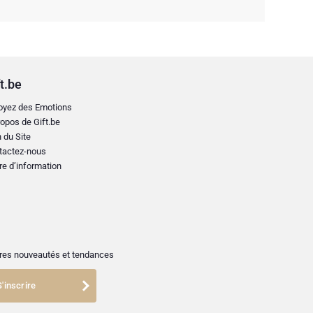
t.be
oyez des Emotions
opos de Gift.be
 du Site
tactez-nous
re d’information
ières nouveautés et tendances
S'inscrire