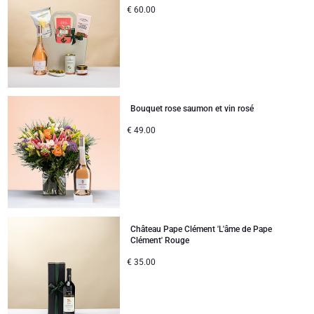
€
60.00
Bouquet rose saumon et vin rosé
€
49.00
Château Pape Clément 'L'âme de Pape
Clément' Rouge
€
35.00