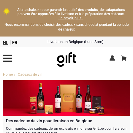
Alerte chaleur : pour garantir la qualité des produits, des adaptations
peuvent être apportées à la livraison et à la préparation des cadeaux.
En savoir plus
.
Nous recommandons de choisir des cadeaux sans chocolat pendant la période
de chaleur.
Livraison en Belgique (Lun - Sam)
NL
FR
Home
Cadeaux de vin
Livraison fleurs
Boissons
Cadeaux champagne
Chocolat
Type de cadeau
Lifestyle
Bouteille de Champagne
Des cadeaux de vin pour livraison en Belgique
Commandez des cadeaux de vin exclusifs en ligne sur Gift.be pour livraison