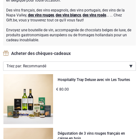
en Belgique pour toute occasion.
Meilleures ventes
Type de cadeau
Paniers garnis
Cadeaux vin
Des vins français, des vins espagnols, des vins portugais, des vins de la
Napa Valley,
des vins rouges
,
des vins blancs
,
des vins rosés
... ... Chez
Marques
Des cadeaux bien être
Type de cadeau
cadeaux exclusifs
Cadeaux vins mousseux
Gift.be, vous y trouverez tout ce qu'il vous faut!
Envoyez une bouteille de vin, accompagnée de chocolats belges de luxe, de
Neuhaus chocolats
Marques
Coffret apéritif
Marque
Cadeau bière
produits gastronomiques européens ou de fromages hollandais pour un
cadeau inoubliable.
Atelier Rebul
Atelier Rebul
Occasion
Godiva chocolats
Meilleures ventes
Cadeaux spiritueux
Acheter des chèques-cadeaux
Cadeaux de la fête des pères
Prix
Chandon Spritz
Corné Port-Royal chocolats Belges
Douceurs en cadeaux
Cadeaux sans alcool
Triez par: Recommandé
Recommandé
<50 EUR
Cadeaux d'Entreprise
Meilleures ventes
Hospitality Tray Deluxe avec vin Les Tourtes
Corné Port-Royal
Cadeaux champagne
Nouveautés
€
80.00
Cadeaux d'entreprise
50-80 EUR
Prix par ordre croissant
Nouvelles arrivées
Dom Pérignon
Cadeaux vin
Prix par ordre décroissant
Cadeaux du personnel
80-120 EUR
Anniversaire
Godiva
Cadeaux personnalisés
>120 EUR
Cadeaux d'affaires
Jules Destrooper
Dégustation de 3 vins rouges français en
caisse en bois