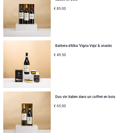
Cartes cadeaux
Gift.be carte cadeaux
Cadeaux du personnel
Lanson Champagne
€
85.00
Félicitations
Moët & Chandon
Remerciements
Neuhaus
Barbera d'Alba 'Vigna Veja' & snacks
Cadeaux mariage
Pommery Champagne
€
49.50
Bon rétablissement
Veuve Clicquot
BESTSELLER
Naissance
Départ en retraite
Duo vin Italien dans un coffret en bois
€
65.00