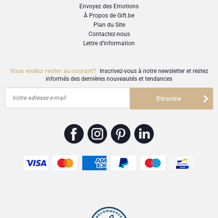
Cartes cadeaux
Gift.be carte cadeaux
Cadeaux du personnel
Envoyez des Emotions
Lanson Champagne
À Propos de Gift.be
Plan du Site
Félicitations
Moët & Chandon
Contactez-nous
Lettre d’information
Remerciements
Neuhaus
Vous voulez rester au courant?
Inscrivez-vous à notre newsletter et restez
informés des dernières nouveautés et tendances
Cadeaux mariage
Pommery Champagne
Votre adresse e-mail
S'inscrire
Bon rétablissement
Veuve Clicquot
BESTSELLER
Naissance
Départ en retraite