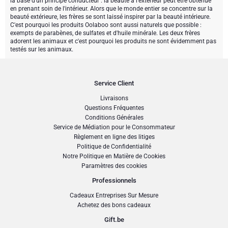
la base d'un principe conducteur : la beauté à l'extérieur peut être obtenue
Meilleures ventes
Type de cadeau
Paniers garnis
Cadeaux vin
en prenant soin de l'intérieur. Alors que le monde entier se concentre sur la
beauté extérieure, les frères se sont laissé inspirer par la beauté intérieure.
C'est pourquoi les produits Oolaboo sont aussi naturels que possible :
Marques
Des cadeaux bien être
Type de cadeau
cadeaux exclusifs
Cadeaux vins mousseux
exempts de parabènes, de sulfates et d'huile minérale. Les deux frères
adorent les animaux et c'est pourquoi les produits ne sont évidemment pas
testés sur les animaux.
Neuhaus chocolats
Marques
Coffret apéritif
Marque
Cadeau bière
Atelier Rebul
Atelier Rebul
Occasion
Godiva chocolats
Meilleures ventes
Cadeaux spiritueux
Service Client
Livraisons
Cadeaux de la fête des pères
Prix
Chandon Spritz
Corné Port-Royal chocolats Belges
Douceurs en cadeaux
Cadeaux sans alcool
Questions Fréquentes
Conditions Générales
Service de Médiation pour le Consommateur
<50 EUR
Cadeaux d'Entreprise
Meilleures ventes
Corné Port-Royal
Cadeaux champagne
Règlement en ligne des litiges
Politique de Confidentialité
Cadeaux d'entreprise
50-80 EUR
Notre Politique en Matière de Cookies
Nouvelles arrivées
Dom Pérignon
Cadeaux vin
Paramètres des cookies
Professionnels
Cadeaux du personnel
80-120 EUR
Anniversaire
Godiva
Cadeaux Entreprises Sur Mesure
Achetez des bons cadeaux
Cadeaux personnalisés
>120 EUR
Cadeaux d'affaires
Jules Destrooper
Gift.be