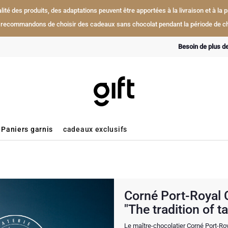
ualité des produits, des adaptations peuvent être apportées à la livraison et à l
recommandons de choisir des cadeaux sans chocolat pendant la période de ch
Besoin de plus d
Paniers garnis
cadeaux exclusifs
Corné Port-Royal 
"The tradition of t
Le maître-chocolatier Corné Port-Ro