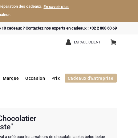
a préparation des cadeaux.
En savoir plus
.
aleur.
e 10 cadeaux ? Contactez nos experts en cadeaux :
+32 2 808 60 69
ESPACE CLIENT
Marque
Occasion
Prix
Cadeaux d'Entreprise
Chocolatier
aste"
yal a créé pour les amateurs de chocolats la plus belgo-belge