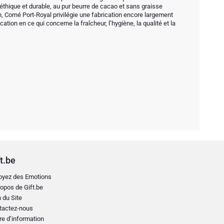
thique et durable, au pur beurre de cacao et sans graisse
fin, Corné Port-Royal privilégie une fabrication encore largement
ation en ce qui concerne la fraîcheur, l’hygiène, la qualité et la
t.be
oyez des Emotions
opos de Gift.be
 du Site
tactez-nous
re d’information