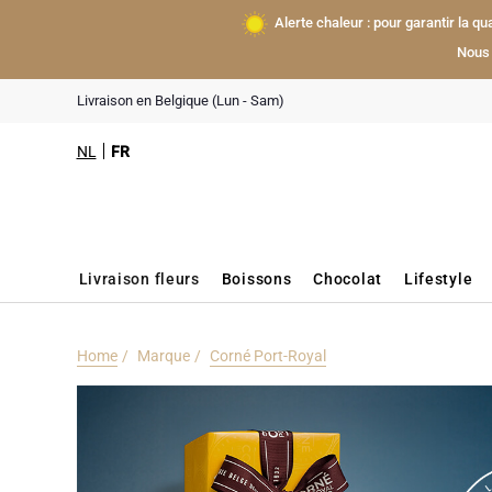
Alerte chaleur : pour garantir la q
Nous 
Livraison en Belgique (Lun - Sam)
NL
FR
Livraison fleurs
Boissons
Chocolat
Lifestyle
Home
Marque
Corné Port-Royal