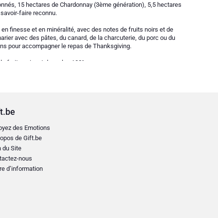
ionnés, 15 hectares de Chardonnay (3ème génération), 5,5 hectares
savoir-faire reconnu.
en finesse et en minéralité, avec des notes de fruits noirs et de
ier avec des pâtes, du canard, de la charcuterie, du porc ou du
vins pour accompagner le repas de Thanksgiving.
 de fruits noirs et de moka. 100% gamay
t.be
oyez des Emotions
opos de Gift.be
 du Site
tactez-nous
re d’information