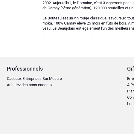
2002. Aujourd'hui, le Domaine, c'est 3 vignerons pass
de Gamay (6ème génération), 120 000 bouteilles et un 
Le Bouteau est un vin rouge classique, savoureux, tout 
moka. 100% Gamay élevé 25 mois en fûts de bois. A mar
veau. Le Beaujolais est également l'un des meilleurs 
Un vin tout en finesse et en minéralité avec des notes
Professionnels
Gif
Cadeaux Entreprises Sur Mesure
Env
Achetez des bons cadeaux
À Pr
Plan
Con
Lett