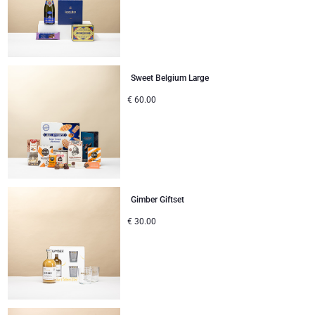
Sweet Belgium Large
€
60.00
Gimber Giftset
€
30.00