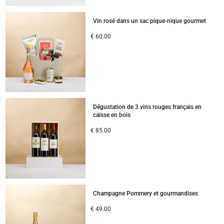
Cartes cadeaux
Gift.be carte cadeaux
Cadeaux du personnel
Lanson Champagne
Vin rosé dans un sac pique-nique gourmet
Félicitations
Moët & Chandon
€
60.00
Remerciements
Neuhaus
Cadeaux mariage
Pommery Champagne
Dégustation de 3 vins rouges français en
Bon rétablissement
Veuve Clicquot
BESTSELLER
caisse en bois
€
85.00
Naissance
Départ en retraite
Champagne Pommery et gourmandises
€
49.00