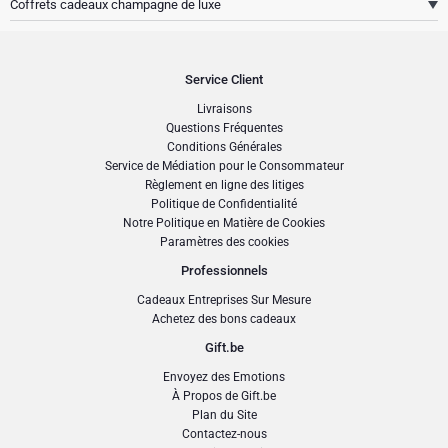
Coffrets cadeaux champagne de luxe
Service Client
Livraisons
Questions Fréquentes
Conditions Générales
Service de Médiation pour le Consommateur
Règlement en ligne des litiges
Politique de Confidentialité
Notre Politique en Matière de Cookies
Paramètres des cookies
Professionnels
Cadeaux Entreprises Sur Mesure
Achetez des bons cadeaux
Gift.be
Coffrets cadeaux champagne de luxe
Envoyez des Emotions
Le
Champagne
, quant à lui, est un vin effervescent bu dans le monde entier et
À Propos de Gift.be
aujourd'hui
associé au luxe et aux fêtes
. Il tire son nom de la Champagne,
Plan du Site
région du nord-est de la France. Il est
symbole de prestige
et est
Contactez-nous
traditionnellement consommé pour les fêtes et grandes occasions. Selon votre