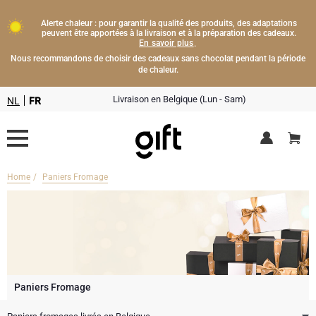
Alerte chaleur : pour garantir la qualité des produits, des adaptations
peuvent être apportées à la livraison et à la préparation des cadeaux.
En savoir plus
.
Nous recommandons de choisir des cadeaux sans chocolat pendant la période
de chaleur.
Livraison en Belgique (Lun - Sam)
NL
FR
Home
Paniers Fromage
Livraison fleurs
Boissons
Cadeaux champagne
Chocolat
Type de cadeau
Lifestyle
Bouteille de Champagne
Paniers Fromage