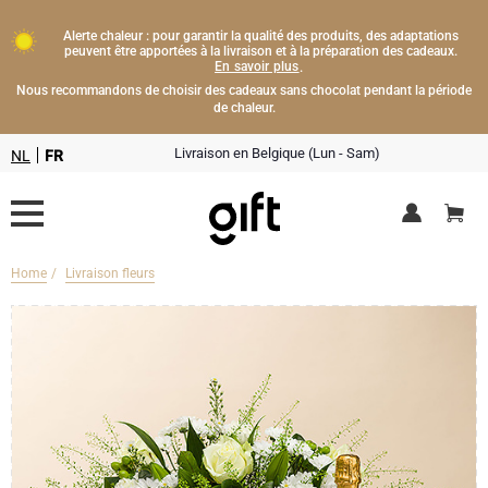
Alerte chaleur : pour garantir la qualité des produits, des adaptations
peuvent être apportées à la livraison et à la préparation des cadeaux.
En savoir plus
.
Nous recommandons de choisir des cadeaux sans chocolat pendant la période
de chaleur.
Livraison en Belgique (Lun - Sam)
NL
FR
Home
Livraison fleurs
Livraison fleurs
Boissons
Cadeaux champagne
Chocolat
Type de cadeau
Lifestyle
Bouteille de Champagne