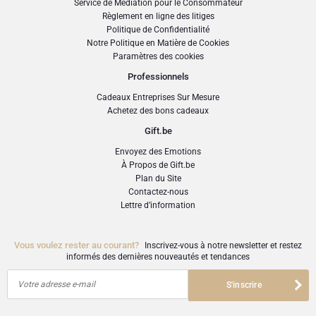
Service de Médiation pour le Consommateur
pour s'assurer qu'il parvienne en parfait état.
Cépages :
50–55% Pinot Noir, 28–33% Chardonnay, 15–20% Meunier
Règlement en ligne des litiges
Attention: le vase n'est pas compris! Le choix des fleurs est différent de l'image.
Politique de Confidentialité
Nombre de crus :
50 à 60 crus différents
Notre Politique en Matière de Cookies
Paramètres des cookies
Vins de réserve :
30–45%
Professionnels
Dosage :
Brut, 9 g/l de sucre
Cadeaux Entreprises Sur Mesure
Achetez des bons cadeaux
Teneur en alcool :
12%
Gift.be
Vieillissement :
Minimum 3 ans sur lies dans les crayères
Envoyez des Emotions
À Propos de Gift.be
Température de service :
8–10°C
Plan du Site
Contactez-nous
Potentiel de garde :
3 à 5 ans
Lettre d’information
Vous voulez rester au courant?
Inscrivez-vous à notre newsletter et restez
Notes de Dégustation
informés des dernières nouveautés et tendances
Votre adresse e-mail
S'inscrire
Couleur :
Jaune doré brillant avec une mousse fine et persistante