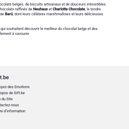
ocolats belges, de biscuits artisanaux et de douceurs irrésistibles.
chocolats raffinés de
Neuhaus
et
Charlotte Chocolate
, le tendre
 de
Barú
, dont leurs célèbres marshmallows et leurs délicieuses
qui souhaitent découvrir le meilleur du chocolat belge et des
plement à savourer.
t.be
oyez des Emotions
opos de Gift.be
 du Site
tactez-nous
re d’information