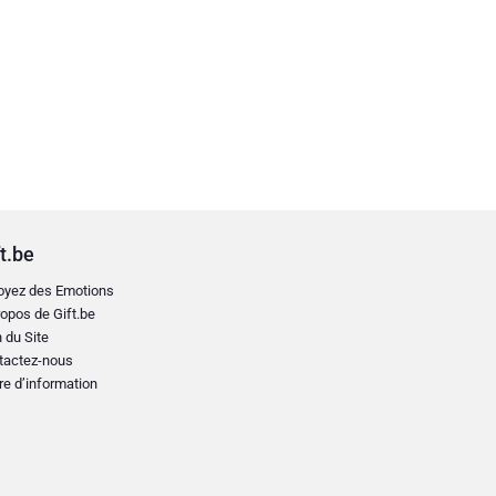
t.be
oyez des Emotions
opos de Gift.be
 du Site
tactez-nous
re d’information