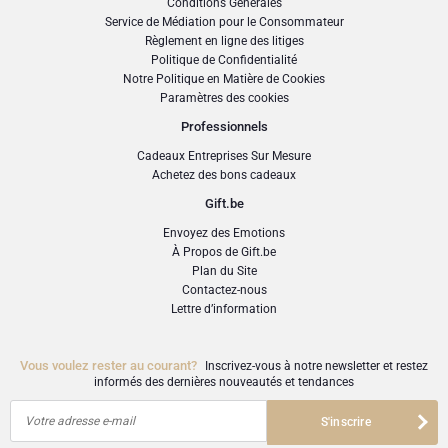
Conditions Générales
personnel en guise de touche finale.
Service de Médiation pour le Consommateur
Attention: le vase n'est pas compris! Le choix des fleurs varie par rapport à
Règlement en ligne des litiges
l'image.
Politique de Confidentialité
Notre Politique en Matière de Cookies
Paramètres des cookies
Professionnels
Cadeaux Entreprises Sur Mesure
Achetez des bons cadeaux
Gift.be
Envoyez des Emotions
À Propos de Gift.be
Plan du Site
Contactez-nous
Lettre d’information
Vous voulez rester au courant?
Inscrivez-vous à notre newsletter et restez
informés des dernières nouveautés et tendances
Votre adresse e-mail
S'inscrire