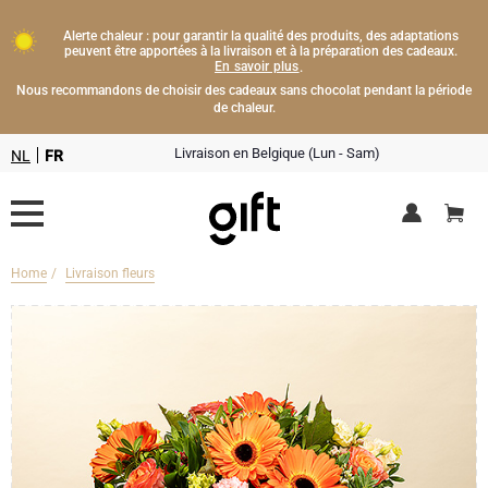
Alerte chaleur : pour garantir la qualité des produits, des adaptations
peuvent être apportées à la livraison et à la préparation des cadeaux.
En savoir plus
.
Nous recommandons de choisir des cadeaux sans chocolat pendant la période
de chaleur.
Livraison en Belgique (Lun - Sam)
NL
FR
Home
Livraison fleurs
Livraison fleurs
Boissons
Cadeaux champagne
Chocolat
Type de cadeau
Lifestyle
Bouteille de Champagne