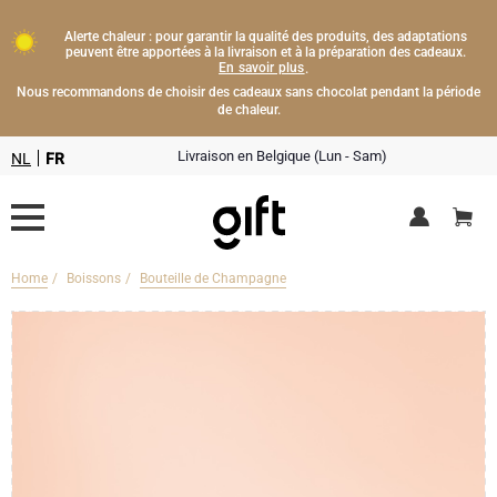
Alerte chaleur : pour garantir la qualité des produits, des adaptations
peuvent être apportées à la livraison et à la préparation des cadeaux.
En savoir plus
.
Nous recommandons de choisir des cadeaux sans chocolat pendant la période
de chaleur.
Livraison en Belgique (Lun - Sam)
NL
FR
Home
Boissons
Bouteille de Champagne
Livraison fleurs
Boissons
Cadeaux champagne
Chocolat
Type de cadeau
Lifestyle
Bouteille de Champagne