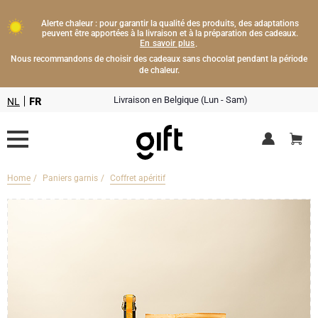
Alerte chaleur : pour garantir la qualité des produits, des adaptations
peuvent être apportées à la livraison et à la préparation des cadeaux.
En savoir plus
.
Nous recommandons de choisir des cadeaux sans chocolat pendant la période
de chaleur.
Livraison en Belgique (Lun - Sam)
NL
FR
Home
Paniers garnis
Coffret apéritif
Livraison fleurs
Boissons
Cadeaux champagne
Chocolat
Type de cadeau
Lifestyle
Bouteille de Champagne