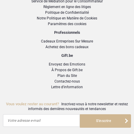
Service de Médiation pour le Consommateur
75 CL
Remarque : le bol n'est pas inclus dans le cadeau.
Règlement en ligne des litiges
Origine / Domaine
Politique de Confidentialité
Situé au cœur du Mâconnais (France), le Domaine de la Denante a été fondé en
Notre Politique en Matière de Cookies
1975 par Robert Martin sur 2 hectares. Aujourd’hui, le domaine s’étend sur 18
Paramètres des cookies
hectares, exploités avec passion, avec l’aide de son fils Damien depuis 2012.
Les vignes s’étendent sur les collines ondulantes autour des roches de Solutré
Professionnels
et de Vergisson jusqu’à la commune de Davayé.
Cadeaux Entreprises Sur Mesure
Description
Achetez des bons cadeaux
Robe dorée brillante. Nez floral avec des notes de miel. Le boisé est subtilement
Gift.be
et harmonieusement intégré aux arômes. En bouche, le vin est très généreux.
Envoyez des Emotions
Cépage
À Propos de Gift.be
Plan du Site
100% Chardonnay
Contactez-nous
Lettre d’information
Teneur en alcool
13%
Vous voulez rester au courant?
Inscrivez-vous à notre newsletter et restez
Suggestions d’accompagnement
informés des dernières nouveautés et tendances
Idéal avec un poulet de Bresse à la crème, une blanquette de veau ou des noix
Votre adresse e-mail
S'inscrire
de Saint-Jacques.