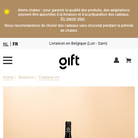
Alerte chaleur : pour garantir la qualité des produits, des adaptations
peuvent être apportées à la livraison et à la préparation des cadeaux.
En savoir plus
.
Nous recommandons de choisir des cadeaux sans chocolat pendant la période
de chaleur.
Livraison en Belgique (Lun - Sam)
NL
FR
Home
Boissons
Cadeaux vin
Livraison fleurs
Boissons
Cadeaux champagne
Chocolat
Type de cadeau
Lifestyle
Bouteille de Champagne