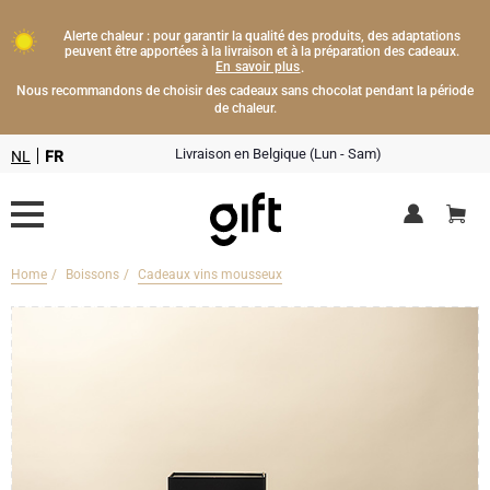
Alerte chaleur : pour garantir la qualité des produits, des adaptations
peuvent être apportées à la livraison et à la préparation des cadeaux.
En savoir plus
.
Nous recommandons de choisir des cadeaux sans chocolat pendant la période
de chaleur.
Livraison en Belgique (Lun - Sam)
NL
FR
Home
Boissons
Cadeaux vins mousseux
Livraison fleurs
Boissons
Cadeaux champagne
Chocolat
Type de cadeau
Lifestyle
Bouteille de Champagne