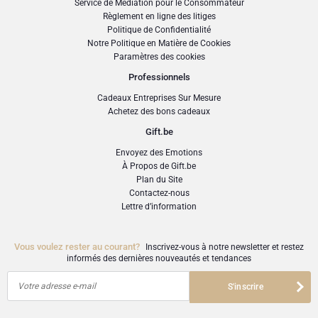
Service de Médiation pour le Consommateur
biodynamiques.
Règlement en ligne des litiges
Politique de Confidentialité
Description
Notre Politique en Matière de Cookies
Couleur jaune paille clair avec une fine effervescence. Frais et fruité avec un
Paramètres des cookies
style sec. Le nez révèle des arômes floraux d’acacia, de melon et d’agrumes. La
Professionnels
qualité et la belle présentation confèrent à ce prosecco une grande élégance.
Cadeaux Entreprises Sur Mesure
Cépage
Achetez des bons cadeaux
100% Glera
Gift.be
Teneur en alcool
Envoyez des Emotions
À Propos de Gift.be
11.5%
Plan du Site
Contactez-nous
Suggestions de service
Lettre d’information
Idéal à l’apéritif et accompagne parfaitement les plats légers à base de poulet,
de poisson ainsi que les risottos.
Vous voulez rester au courant?
Inscrivez-vous à notre newsletter et restez
SKU
: GFE2002081
informés des dernières nouveautés et tendances
Votre adresse e-mail
S'inscrire