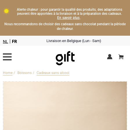
Alerte chaleur : pour garantir la qualité des produits, des adaptations
peuvent être apportées à la livraison et à la préparation des cadeaux.
En savoir plus
.
Nous recommandons de choisir des cadeaux sans chocolat pendant la période
de chaleur.
Livraison en Belgique (Lun - Sam)
NL
FR
Home
Boissons
Cadeaux sans alcool
Livraison fleurs
Boissons
Cadeaux champagne
Chocolat
Type de cadeau
Lifestyle
Bouteille de Champagne