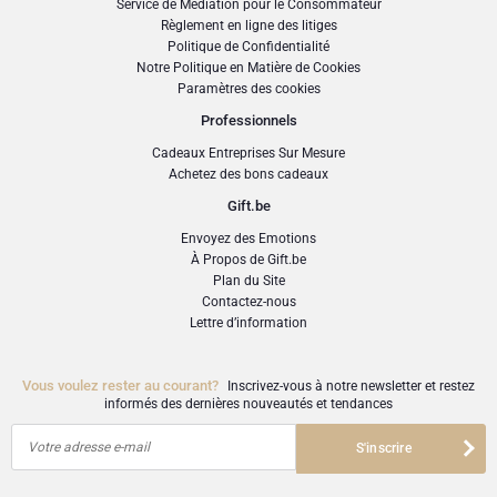
Service de Médiation pour le Consommateur
de sureau. Un équilibre délicieux entre le sucré et l'acidulé, idéal avec des
Présenté dans un emballage chic et festif, le Coffret The Perfect Serve de The
Règlement en ligne des litiges
salades et des plats légers. Imaginez une garden-party dans un verre — frais,
Mocktail Club est le cadeau idéal pour ceux qui souhaitent célébrer avec
Politique de Confidentialité
raffiné et irrésistiblement rafraîchissant.
élégance, naturellement et sans alcool.
Notre Politique en Matière de Cookies
Paramètres des cookies
Saveur
Professionnels
Cadeaux Entreprises Sur Mesure
Mocktail sans alcool à base de jus de citron vert, de basilic et de fleur de
sureau.
Achetez des bons cadeaux
Gift.be
Teneur en alcool
Envoyez des Emotions
À Propos de Gift.be
Plan du Site
0,0% vol – sans alcool
Contactez-nous
Lettre d’information
Suggestions de service
Vous voulez rester au courant?
Inscrivez-vous à notre newsletter et restez
Parfait en apéritif rafraîchissant ou pour accompagner des plats légers comme
informés des dernières nouveautés et tendances
des salades. Servir entre 0 et 15°C, bien frais pour un arôme optimal. Idéal pour
l’horeca, les garden-parties ou comme alternative sans alcool haut de gamme.
Votre adresse e-mail
S'inscrire
SKU
: GFE2002787