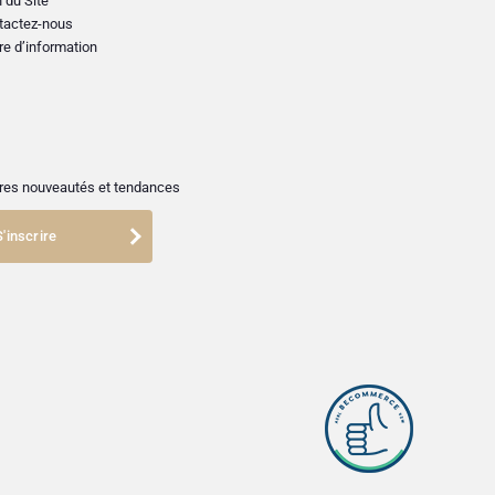
 du Site
tactez-nous
re d’information
ières nouveautés et tendances
S'inscrire