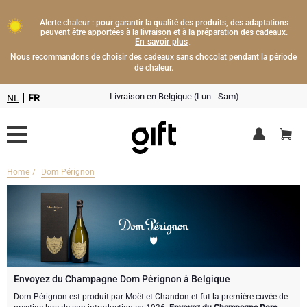
Alerte chaleur : pour garantir la qualité des produits, des adaptations
peuvent être apportées à la livraison et à la préparation des cadeaux.
En savoir plus
.
Nous recommandons de choisir des cadeaux sans chocolat pendant la période
de chaleur.
Livraison en Belgique (Lun - Sam)
NL
FR
Home
Dom Pérignon
Livraison fleurs
Boissons
Cadeaux champagne
Chocolat
Type de cadeau
Lifestyle
Bouteille de Champagne
Envoyez du Champagne Dom Pérignon à Belgique
Dom Pérignon est produit par Moët et Chandon et fut la première cuvée de