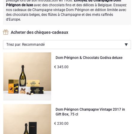
prestige lors de son introduction en 1936.
Envoyez du Champagne Dom
Meilleures ventes
Type de cadeau
Paniers garnis
Cadeaux vin
Pérignon de luxe
avec des chocolats fins et des délices à Belgique. Essayez
nos cadeaux de Champagne vintage Dom Pérignon en édition limitée avec
des chocolats belges, des flûtes à Champagne et des mets raffinés
Marques
Des cadeaux bien être
Type de cadeau
cadeaux exclusifs
Cadeaux vins mousseux
d'Europe.
Neuhaus chocolats
Marques
Coffret apéritif
Marque
Acheter des chèques-cadeaux
Cadeau bière
Triez par: Recommandé
Atelier Rebul
Atelier Rebul
Occasion
Godiva chocolats
Meilleures ventes
Cadeaux spiritueux
Recommandé
Dom Pérignon & Chocolats Godiva deluxe
Cadeaux de la fête des pères
Prix
Chandon Spritz
Corné Port-Royal chocolats Belges
Douceurs en cadeaux
Cadeaux sans alcool
Nouveautés
€
345.00
Prix par ordre croissant
<50 EUR
Cadeaux d'Entreprise
Meilleures ventes
Corné Port-Royal
Cadeaux champagne
Prix par ordre décroissant
Cadeaux d'entreprise
50-80 EUR
Nouvelles arrivées
Dom Pérignon
Cadeaux vin
Cadeaux du personnel
80-120 EUR
Anniversaire
Godiva
Dom Pérignon Champagne Vintage 2017 in
Gift Box, 75 cl
Cadeaux personnalisés
>120 EUR
Cadeaux d'affaires
Jules Destrooper
€
230.00