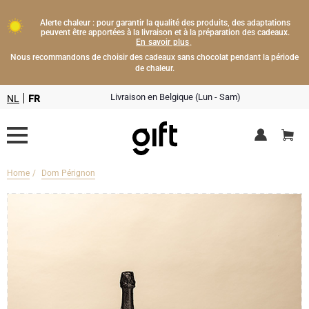
Alerte chaleur : pour garantir la qualité des produits, des adaptations
peuvent être apportées à la livraison et à la préparation des cadeaux.
En savoir plus
.
Nous recommandons de choisir des cadeaux sans chocolat pendant la période
de chaleur.
Livraison en Belgique (Lun - Sam)
NL
FR
Home
Dom Pérignon
Livraison fleurs
Boissons
Cadeaux champagne
Chocolat
Type de cadeau
Lifestyle
Bouteille de Champagne