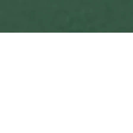
Laat u begeleiden door onze
giftexperten
Een geschenk voor elk
Op maat gemaakt volgens
budget
uw voorkeuren