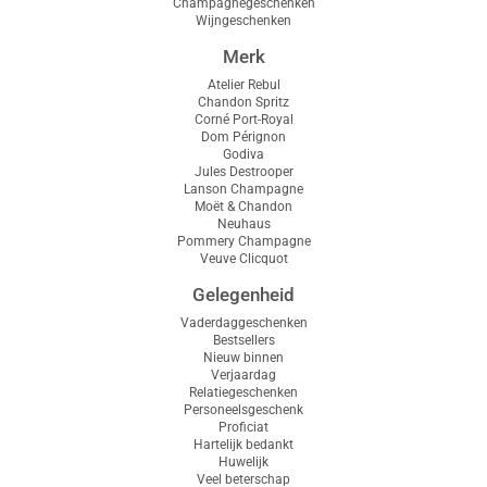
Champagnegeschenken
Cadeaubonnen
Gift.be cadeaubon
Personeelsgeschenk
Lanson Champagne
Wijngeschenken
Merk
Proficiat
Moët & Chandon
Atelier Rebul
Chandon Spritz
Corné Port-Royal
Hartelijk bedankt
Neuhaus
Dom Pérignon
Godiva
Jules Destrooper
Huwelijk
Pommery Champagne
Lanson Champagne
Moët & Chandon
Neuhaus
Veel beterschap
Veuve Clicquot
Pommery Champagne
BESTSELLER
Veuve Clicquot
Geboorte
Gelegenheid
Vaderdaggeschenken
Bestsellers
Op pensioen
Nieuw binnen
Verjaardag
Relatiegeschenken
Personeelsgeschenk
Proficiat
Hartelijk bedankt
Huwelijk
Veel beterschap