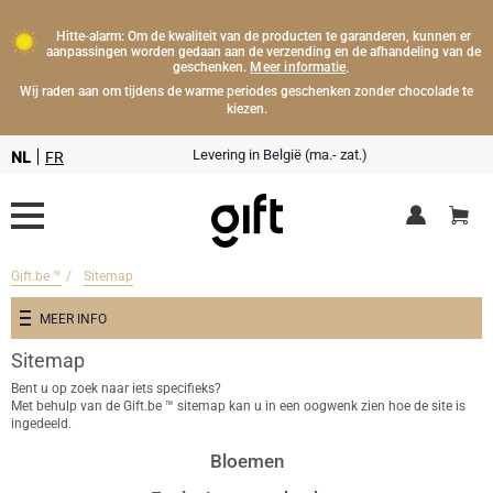
Hitte-alarm: Om de kwaliteit van de producten te garanderen, kunnen er
aanpassingen worden gedaan aan de verzending en de afhandeling van de
Meer informatie
geschenken.
.
Wij raden aan om tijdens de warme periodes geschenken zonder chocolade te
kiezen.
Levering in België (ma.- zat.)
NL
FR
Gift.be ™
Sitemap
Bloemen
MEER INFO
Dranken
Sitemap
Klantenservice
Bent u op zoek naar iets specifieks?
Champagnegeschenken
Chocolade
Met behulp van de Gift.be ™ sitemap kan u in een oogwenk zien hoe de site is
Verzendinstructies
Zakelijk
ingedeeld.
Type geschenk
Lifestyle
Champagneflessen
Relatiegeschenken
Jouw merk op Gift.be
Veelgestelde vragen
Bloemen