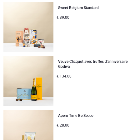
Sweet Belgium Standard
€
39.00
Veuve Clicquot avec truffes d'anniversaire
Godiva
€
134.00
Apero Time Be Secco
€
28.00