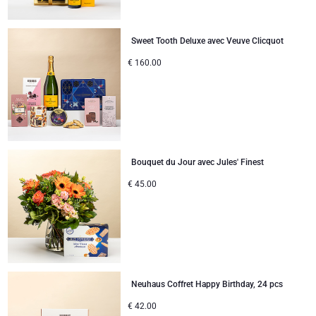
Cartes cadeaux
Gift.be carte cadeaux
Cadeaux du personnel
Lanson Champagne
Sweet Tooth Deluxe avec Veuve Clicquot
Félicitations
Moët & Chandon
€
160.00
Remerciements
Neuhaus
Cadeaux mariage
Pommery Champagne
Bon rétablissement
Veuve Clicquot
BESTSELLER
Bouquet du Jour avec Jules' Finest
€
45.00
Naissance
Départ en retraite
Neuhaus Coffret Happy Birthday, 24 pcs
€
42.00