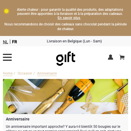
Alerte chaleur : pour garantir la qualité des produits, des adaptations
peuvent être apportées à la livraison et à la préparation des cadeaux.
En savoir plus
.
Nous recommandons de choisir des cadeaux sans chocolat pendant la période
de chaleur.
Livraison en Belgique (Lun - Sam)
NL
FR
Home
Occasion
Anniversaire
Livraison fleurs
Boissons
Cadeaux champagne
Chocolat
Type de cadeau
Lifestyle
Bouteille de Champagne
Anniversaire
Un anniversaire important approche? Y aura-t-il bientôt 50 bougies sur le