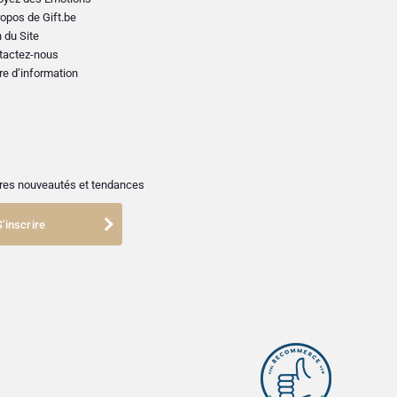
opos de Gift.be
 du Site
tactez-nous
re d’information
ières nouveautés et tendances
S'inscrire