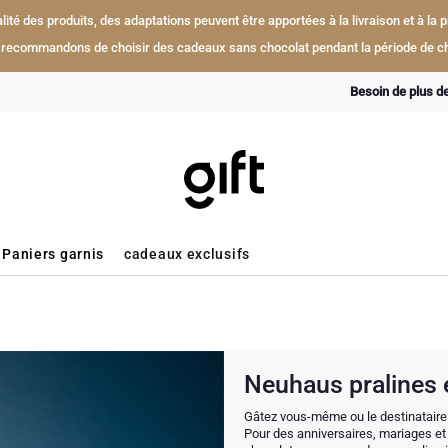
ualité des produits, des adaptations peuvent être apportées à la livraison et à l
recommandons de choisir des cadeaux sans chocolat pendant la période de ch
Besoin de plus d
Paniers garnis
cadeaux exclusifs
Neuhaus pralines e
Gâtez vous-même ou le destinataire
Pour des anniversaires, mariages e