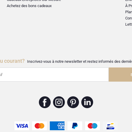
Achetez des bons cadeaux
À Pr
Plan
Con
Lett
au courant?
Inscrivez-vous à notre newsletter et restez informés des dern
l