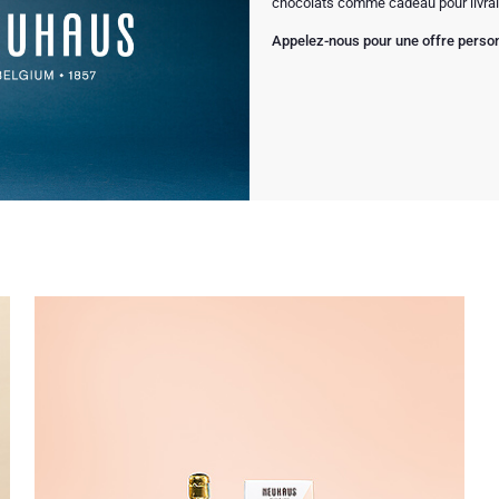
chocolats comme cadeau pour livrai
Appelez-nous pour une offre personn