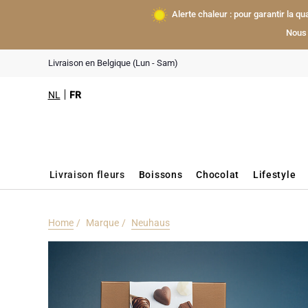
Alerte chaleur : pour garantir la q
Nous 
Livraison en Belgique (Lun - Sam)
NL
FR
Livraison fleurs
Boissons
Chocolat
Lifestyle
Home
Marque
Neuhaus