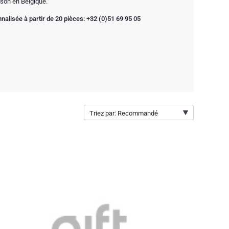
son en Belgique.
alisée à partir de 20 pièces: +32 (0)51 69 95 05
Triez par: Recommandé
Recommandé
Nouveautés
Prix par ordre croissant
Prix par ordre décroissant