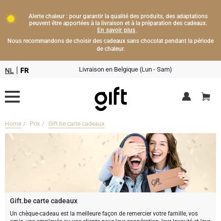
Alerte chaleur : pour garantir la qualité des produits, des adaptations
peuvent être apportées à la livraison et à la préparation des cadeaux.
En savoir plus
.
Nous recommandons de choisir des cadeaux sans chocolat pendant la période
de chaleur.
Livraison en Belgique (Lun - Sam)
NL
FR
Home
Prix
Gift.be carte cadeaux
Livraison fleurs
Boissons
Cadeaux champagne
Chocolat
Type de cadeau
Lifestyle
Bouteille de Champagne
Gift.be carte cadeaux
Un chèque-cadeau est la meilleure façon de remercier votre famille, vos