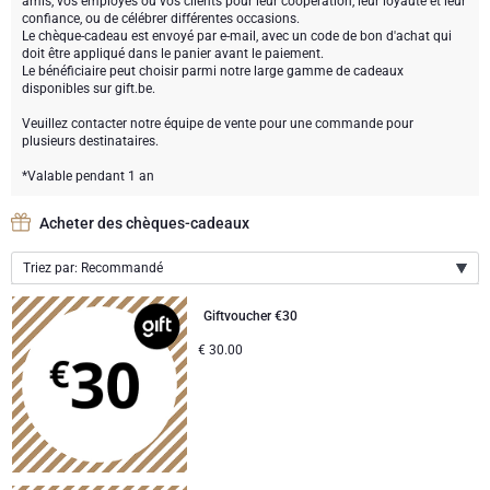
amis, vos employés ou vos clients pour leur coopération, leur loyauté et leur
Meilleures ventes
Type de cadeau
Paniers garnis
Cadeaux vin
confiance, ou de célébrer différentes occasions.
Le chèque-cadeau est envoyé par e-mail, avec un code de bon d'achat qui
doit être appliqué dans le panier avant le paiement.
Marques
Des cadeaux bien être
Type de cadeau
cadeaux exclusifs
Cadeaux vins mousseux
Le bénéficiaire peut choisir parmi notre large gamme de cadeaux
disponibles sur gift.be.
Neuhaus chocolats
Marques
Coffret apéritif
Marque
Cadeau bière
Veuillez contacter notre équipe de vente pour une commande pour
plusieurs destinataires.
Atelier Rebul
Atelier Rebul
Occasion
Godiva chocolats
Meilleures ventes
Cadeaux spiritueux
*Valable pendant 1 an
Acheter des chèques-cadeaux
Cadeaux de la fête des pères
Prix
Chandon Spritz
Corné Port-Royal chocolats Belges
Douceurs en cadeaux
Cadeaux sans alcool
Triez par: Recommandé
<50 EUR
Cadeaux d'Entreprise
Meilleures ventes
Corné Port-Royal
Cadeaux champagne
Recommandé
Giftvoucher €30
Cadeaux d'entreprise
50-80 EUR
Nouvelles arrivées
Dom Pérignon
Cadeaux vin
Nouveautés
€
30.00
Prix par ordre croissant
Cadeaux du personnel
80-120 EUR
Anniversaire
Godiva
Prix par ordre décroissant
Cadeaux personnalisés
>120 EUR
Cadeaux d'affaires
Jules Destrooper