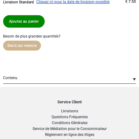
€ 7.50
Cliquez ici pour la date de livraison possible
Livraison Standard
Cartes cadeaux
Gift.be carte cadeaux
Cadeaux du personnel
Lanson Champagne
Félicitations
Moët & Chandon
Ajoutez au panier
Remerciements
Neuhaus
Besoin de plus grandes quantités?
Devis sur mesure
Cadeaux mariage
Pommery Champagne
Bon rétablissement
Veuve Clicquot
BESTSELLER
Contenu
Naissance
Trixie : Parapluie Mr. Monkey
1
SKU
: GFE2002224
Départ en retraite
Service Client
Livraisons
Questions Fréquentes
Conditions Générales
Service de Médiation pour le Consommateur
Règlement en ligne des litiges