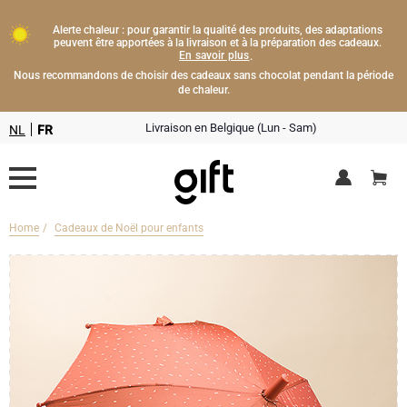
Alerte chaleur : pour garantir la qualité des produits, des adaptations
peuvent être apportées à la livraison et à la préparation des cadeaux.
En savoir plus
.
Nous recommandons de choisir des cadeaux sans chocolat pendant la période
de chaleur.
Livraison en Belgique (Lun - Sam)
NL
FR
Home
Cadeaux de Noël pour enfants
Livraison fleurs
Boissons
Cadeaux champagne
Chocolat
Type de cadeau
Lifestyle
Bouteille de Champagne