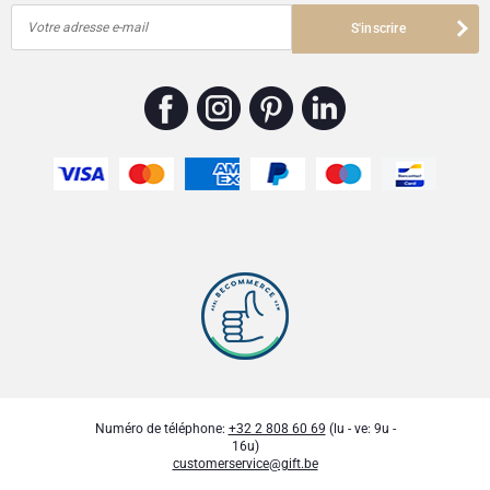
Valeurs nutritionnelles (pour 100 g):
Votre adresse e-mail
S'inscrire
Énergie: 533 kcal / 2232 kJ
Lipides: 35 g
dont acides gras saturés: 20 g
Glucides: 48 g
dont sucres: 44 g
Protéines: 6,4 g
Sel: 0,16 g
CORNÉ PORT-ROYAL COLLECTION ROYALE ORANGETTES, 175 G
Ingrédients :
Sucre, pâte de cacao, écorces d'orange confites 18,29%, beurre de cacao,
émulsifiant : lécithine de
soja
(E322), conservateur : sorbate de potassium
(E202).
Le chocolat noir contient : 52% de solides de cacao min.
Conseils d'allergie :
Contient : lait, soja. Peut contenir des traces de lait, fruits à coque, œufs, gluten,
arachides, fruits à coque et sésame.
Informations nutritionnelles pour 100g
énergie 432kcal
matière grasse 17.85g
dont saturé 10,7g
Numéro de téléphone:
+32 2 808 60 69
(lu - ve: 9u -
glucides 61.51g
16u)
dont sucres 53.71g
customerservice@gift.be
protéine 2.78g