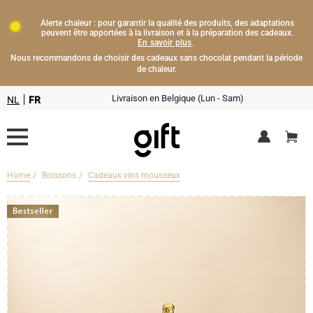
Alerte chaleur : pour garantir la qualité des produits, des adaptations
peuvent être apportées à la livraison et à la préparation des cadeaux.
En savoir plus
.
Nous recommandons de choisir des cadeaux sans chocolat pendant la période
de chaleur.
Livraison en Belgique (Lun - Sam)
NL
FR
Home
Boissons
Cadeaux vins mousseux
Livraison fleurs
Boissons
Cadeaux champagne
Chocolat
Type de cadeau
Lifestyle
Bouteille de Champagne