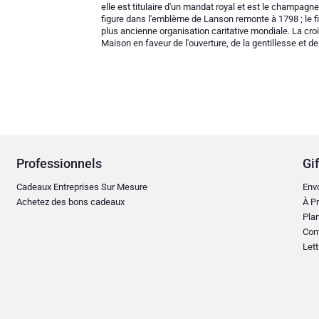
elle est titulaire d'un mandat royal et est le champagn
figure dans l'emblème de Lanson remonte à 1798 ; le fil
plus ancienne organisation caritative mondiale. La cr
Maison en faveur de l'ouverture, de la gentillesse et de l
Professionnels
Gif
Cadeaux Entreprises Sur Mesure
Env
Achetez des bons cadeaux
À Pr
Plan
Con
Lett