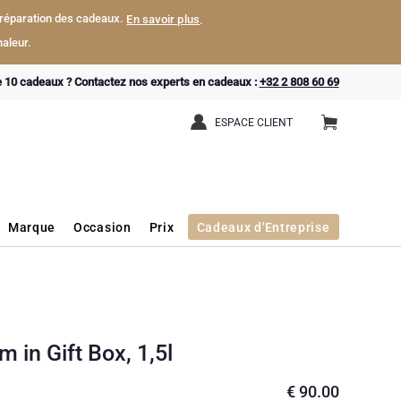
a préparation des cadeaux.
En savoir plus
.
aleur.
e 10 cadeaux ? Contactez nos experts en cadeaux :
+32 2 808 60 69
ESPACE CLIENT
Marque
Occasion
Prix
Cadeaux d'Entreprise
n Gift Box, 1,5l
€
90.00