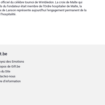
e officiel du célèbre tournoi de Wimbledon. La croix de Malte qui
s du fondateur était membre de l'Ordre hospitalier de Malte, la
oix de Lanson représente aujourd'hui l'engagement permanent de la
'hospitalité.
t.be
oyez des Emotions
opos de Gift.be
 du Site
tactez-nous
re d’information