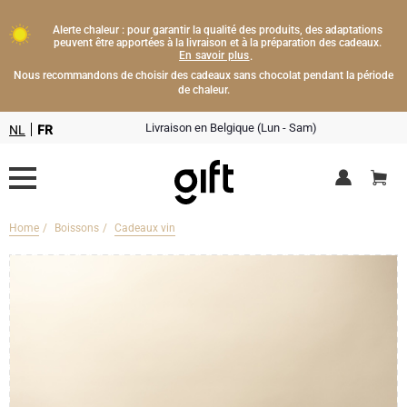
Alerte chaleur : pour garantir la qualité des produits, des adaptations
peuvent être apportées à la livraison et à la préparation des cadeaux.
En savoir plus
.
Nous recommandons de choisir des cadeaux sans chocolat pendant la période
de chaleur.
Livraison en Belgique (Lun - Sam)
NL
FR
Home
Boissons
Cadeaux vin
Livraison fleurs
Boissons
Cadeaux champagne
Chocolat
Type de cadeau
Lifestyle
Bouteille de Champagne