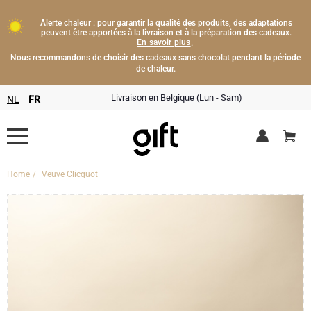
Alerte chaleur : pour garantir la qualité des produits, des adaptations
peuvent être apportées à la livraison et à la préparation des cadeaux.
En savoir plus
.
Nous recommandons de choisir des cadeaux sans chocolat pendant la période
de chaleur.
Livraison en Belgique (Lun - Sam)
NL
FR
Home
Veuve Clicquot
Livraison fleurs
Boissons
Cadeaux champagne
Chocolat
Type de cadeau
Lifestyle
Bouteille de Champagne