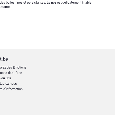
s bulles fines et persistantes. Le nez est délicatement friable
istante.
t.be
oyez des Emotions
opos de Gift.be
 du Site
tactez-nous
re d’information